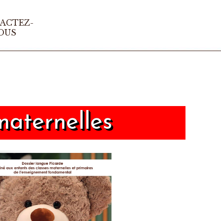
ACTEZ-
▼
OUS
maternelles